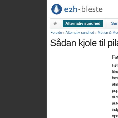
Alternativ sundhed
Sun
Forside
Alternativ sundhed
Motion & Med
Sådan kjole til pi
Fø
Før
fit
bas
alm
pop
at 
aut
ind
opm