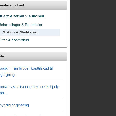
ernativ sundhed
tuelt: Alternativ sundhed
Behandlinger & Retsmidler
Motion & Meditation
Urter & Kosttilskud
kler
ordan man bruger kosttilskud til
gtøgning
ordan visualiseringsteknikker hjælp
der…
nyt dig af ginseng