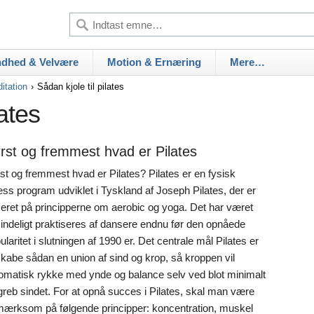
dhed & Velvære
Motion & Ernæring
Mere…
itation
Sådan kjole til pilates
lates
rst og fremmest hvad er Pilates
st og fremmest hvad er Pilates? Pilates er en fysisk
ness program udviklet i Tyskland af Joseph Pilates, der er
eret på principperne om aerobic og yoga. Det har været
indeligt praktiseres af dansere endnu før den opnåede
ularitet i slutningen af 1990 er. Det centrale mål Pilates er
skabe sådan en union af sind og krop, så kroppen vil
omatisk rykke med ynde og balance selv ved blot minimalt
greb sindet. For at opnå succes i Pilates, skal man være
ærksom på følgende principper: koncentration, muskel