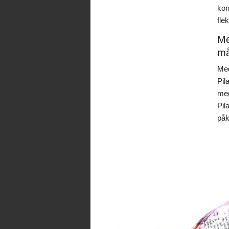
kon
fle
Me
må
Med
Pil
meg
Pil
påk