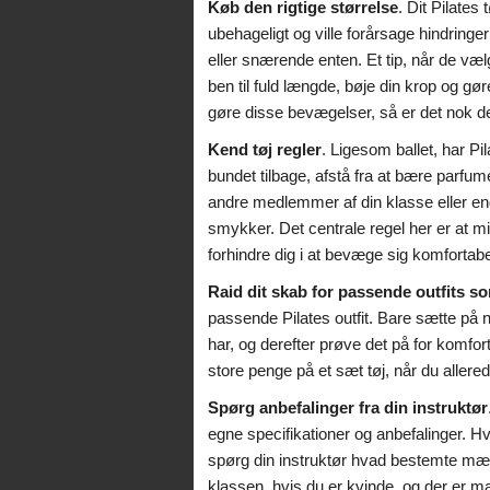
Køb den rigtige størrelse
. Dit Pilates
ubehageligt og ville forårsage hindringe
eller snærende enten. Et tip, når de væ
ben til fuld længde, bøje din krop og gø
gøre disse bevægelser, så er det nok det r
Kend tøj regler
. Ligesom ballet, har Pil
bundet tilbage, afstå fra at bære parfum
andre medlemmer af din klasse eller end
smykker. Det centrale regel her er at m
forhindre dig i at bevæge sig komfortabe
Raid dit skab for passende outfits s
passende Pilates outfit. Bare sætte på n
har, og derefter prøve det på for komfort
store penge på et sæt tøj, når du allere
Spørg anbefalinger fra din instruktør
egne specifikationer og anbefalinger. Hvi
spørg din instruktør hvad bestemte mær
klassen, hvis du er kvinde, og der er 