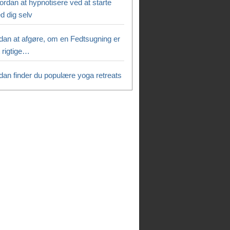
ordan at hypnotisere ved at starte
d dig selv
dan at afgøre, om en Fedtsugning er
 rigtige…
dan finder du populære yoga retreats