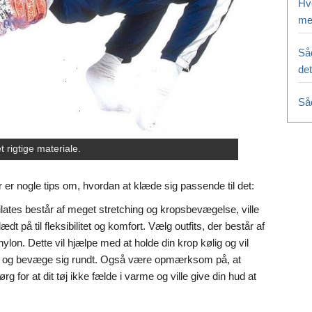
Hv
me
Så
det
Så
et rigtige materiale.
r er nogle tips om, hvordan at klæde sig passende til det:
lates består af meget stretching og kropsbevægelse, ville
klædt på til fleksibilitet og komfort. Vælg outfits, der består af
lon. Dette vil hjælpe med at holde din krop kølig og vil
kke og bevæge sig rundt. Også være opmærksom på, at
g for at dit tøj ikke fælde i varme og ville give din hud at