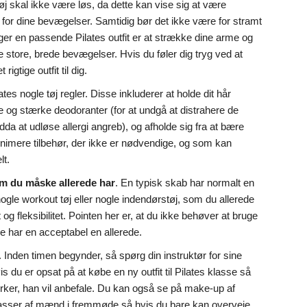
 tøj skal ikke være løs, da dette kan vise sig at være
r for dine bevægelser. Samtidig bør det ikke være for stramt
lger en passende Pilates outfit er at strække dine arme og
re store, brede bevægelser. Hvis du føler dig tryg ved at
igtige outfit til dig.
ates nogle tøj regler. Disse inkluderer at holde dit hår
e og stærke deodoranter (for at undgå at distrahere de
da at udløse allergi angreb), og afholde sig fra at bære
inimere tilbehør, der ikke er nødvendige, og som kan
lt.
om du måske allerede har
. En typisk skab har normalt en
ogle workout tøj eller nogle indendørstøj, som du allerede
 og fleksibilitet. Pointen her er, at du ikke behøver at bruge
de har en acceptabel en allerede.
. Inden timen begynder, så spørg din instruktør for sine
s du er opsat på at købe en ny outfit til Pilates klasse så
ker, han vil anbefale. Du kan også se på make-up af
masser af mænd i fremmøde så hvis du bare kan overveje