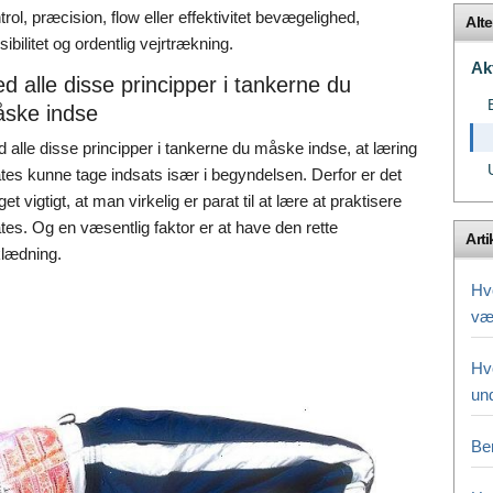
trol, præcision, flow eller effektivitet bevægelighed,
Alt
ksibilitet og ordentlig vejrtrækning.
Ak
d alle disse principper i tankerne du
ske indse
 alle disse principper i tankerne du måske indse, at læring
ates kunne tage indsats især i begyndelsen. Derfor er det
et vigtigt, at man virkelig er parat til at lære at praktisere
ates. Og en væsentlig faktor er at have den rette
Arti
lædning.
Hv
væ
Hv
un
Be